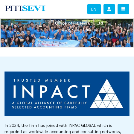
PITISEVI - go to homepage
TOGG
EN
Office of Pitisevi Co., Ltd.
Bangkok, Thailand
In 2024, the firm has joined with INPAC GLOBAL which is
regarded as worldwide accounting and consulting networks,