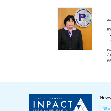
Au
กา
- 
- 
Pr
-ใ
ตล
News
NEW